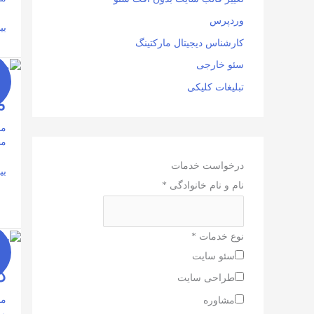
وردپرس
بی
کارشناس دیجیتال مارکتینگ
سئو خارجی
مز
تبلیغات کلیکی
دی
م
ما
-
6
مق
مط
درخواست خدمات
بی
نام و نام خانوادگی
*
نوع خدمات
*
دی
سئو سایت
ما
د
طراحی سایت
-
6
مق
مشاوره
مط