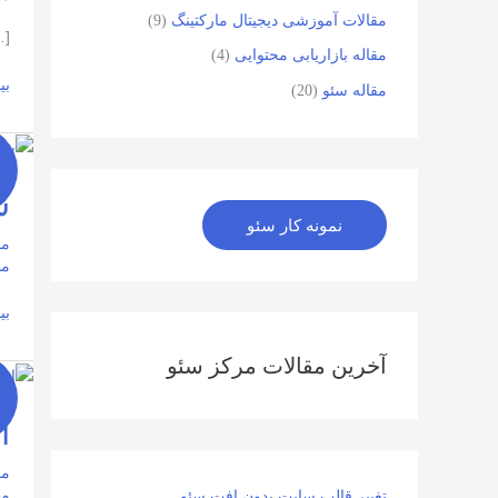
مقالات آموزشی دیجیتال مارکتینگ
(9)
…]
مقاله بازاریابی محتوایی
(4)
بی
مقاله سئو
(20)
سو
مد
س
ما
-
نمونه کار سئو
چی
6
مق
مط
بی
آخرین مقالات مرکز سئو
اف
ما
ا
-
6
مق
مط
تغییر قالب سایت بدون افت سئو