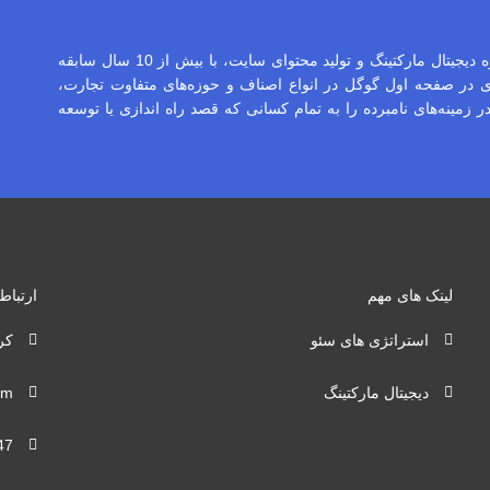
رکز سئو
تیم مرکز سئو، متخصص سئو سایت، طراحی سایت، مشاوره دیجیتال مارکتینگ و تولید محتوای سایت، با بیش از 10 سال سابقه
ایت و سئو، با بیش از 1000 کلمه کلیدی در صفحه اول گوگل در انواع اصناف و حوزه‌های متفاوت تجارت،
زمینه‌های نامبرده را به تمام کسانی که قصد راه اندازی یا توسعه
لینک های مهم
ارتباط 
استراتژی های سئو
کر
دیجیتال مارکتینگ
om
47