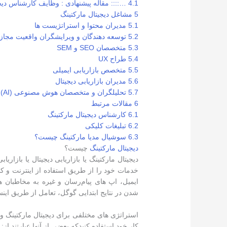
4.1
…:::: مقاله پیشنهادی : وظایف کارشناس دی
5
مشاغل دیجیتال مارکتینگ
5.1
مدیران محتوا و استراتژیست ها
5.2
توسعه دهندگان و ویرایشگران واقعیت مجاز
5.3
متخصصان SEO و SEM
5.4
طراح UX
5.5
متخصص بازاریابی ایمیلی
5.6
مدیران بازاریابی دیجیتال
5.7
تحلیلگران و متخصصان هوش مصنوعی (AI)
6
مقالات مرتبط
6.1
کارشناس دیجیتال مارکتینگ
6.2
تبلیغات کلیکی
6.3
سوشیال مدیا مارکتینگ چیست؟
دیجیتال مارکتینگ
چیست؟
دیجیتال مارکتینگ یا بازاریابی دیجیتال یا بازار
خدمات خود را از طریق استفاده از اینترنت و کا
ایمیل، اپ های پیام‌رسان‌ و غیره به مخاطبان
شدن در نتایج ابتدایی گوگل، تعامل از طریق این
استراتژی های مختلفی برای دیجیتال مارکتینگ وجود
کار خود استفاده کنیدکه بعضی از آنها عبارتند از: