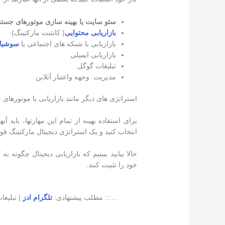
سئو سایت یا بهینه سازی موتورهای جست
بازاریابی محتوایی
( کانتنت مارکتینگ)
بازاریابی با شبکه های اجتماعی یا
سوشیال
بازاریابی ایمیلی
تبلیغات گوگل
مدیریت وجهه واعتبار آنلاین
استراتژی های دیگر مانند بازاریابی با موتورهای
برای استفاده بهینه از تمام این مهارتها، باید آن
انتخاب کنید و یک استراتژی دیجیتال مارکتینگ ق
حالا بیایید ببینیم که بازاریابی دیجیتال چگونه
خود را تثبیت کنند.
…::: مطلب پیشنهادی:
تلگرام ادز
| تبلیغات هدفمند